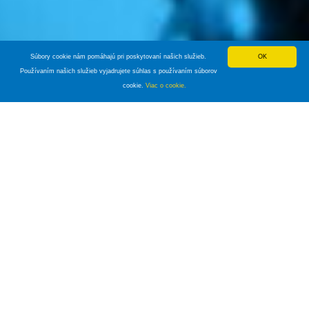
Súbory cookie nám pomáhajú pri poskytovaní našich služieb.
OK
Používaním našich služieb vyjadrujete súhlas s používaním súborov
cookie.
Viac o cookie.
Výživa, suplementácia a podpora
imunity
Základné informácie o kurze Výživa
8 vyučovacích hodín, 1 víkendový deň
Priestory EfectFit Academy - Trnavská cesta